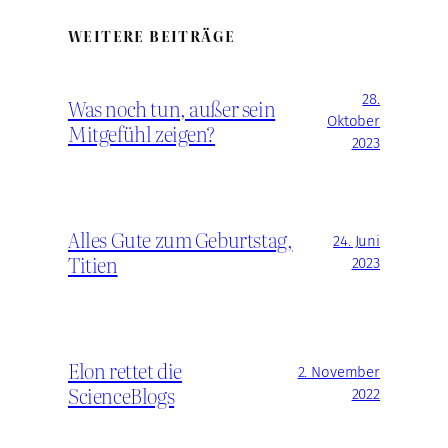
WEITERE BEITRÄGE
28.
Was noch tun, außer sein
Oktober
Mitgefühl zeigen?
2023
Alles Gute zum Geburtstag,
24. Juni
Titien
2023
Elon rettet die
2. November
ScienceBlogs
2022