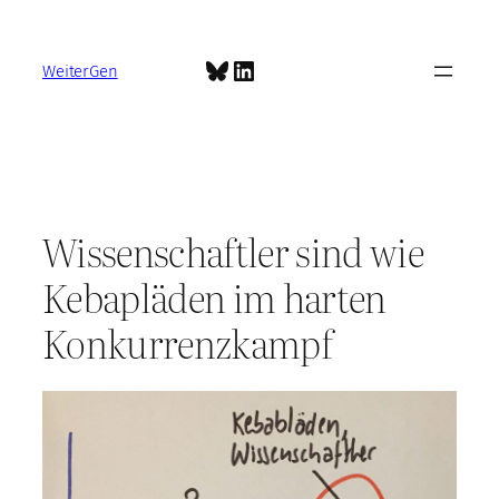
Zum
Inhalt
Bluesky
LinkedIn
springen
WeiterGen
Wissenschaftler sind wie
Kebapläden im harten
Konkurrenzkampf