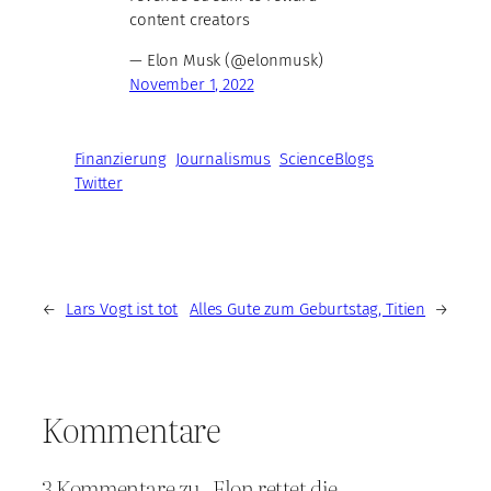
content creators
— Elon Musk (@elonmusk)
November 1, 2022
Finanzierung
Journalismus
ScienceBlogs
Twitter
←
Lars Vogt ist tot
Alles Gute zum Geburtstag, Titien
→
Kommentare
3 Kommentare zu „Elon rettet die