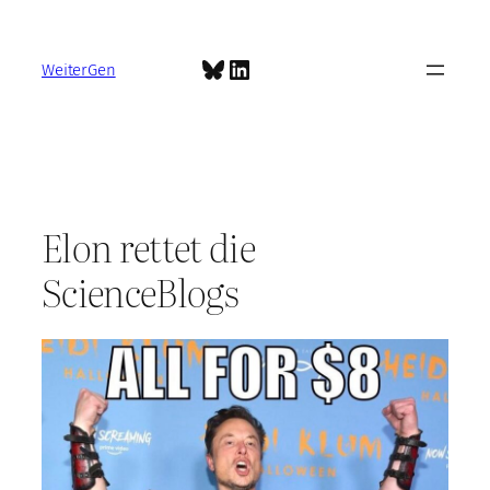
Zum
Inhalt
Bluesky
LinkedIn
springen
WeiterGen
Elon rettet die
ScienceBlogs