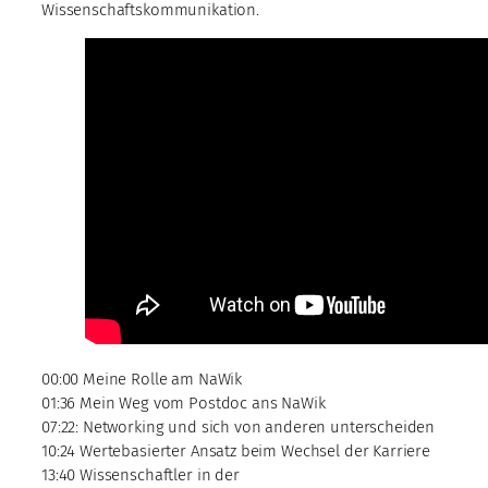
Wissenschaftskommunikation.
00:00 Meine Rolle am NaWik
01:36 Mein Weg vom Postdoc ans NaWik
07:22: Networking und sich von anderen unterscheiden
10:24 Wertebasierter Ansatz beim Wechsel der Karriere
13:40 Wissenschaftler in der