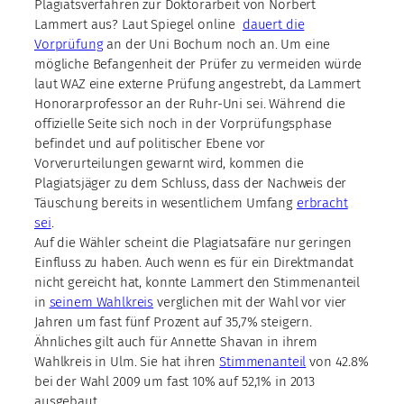
Plagiatsverfahren zur Doktorarbeit von Norbert
Lammert aus? Laut Spiegel online
dauert die
Vorprüfung
an der Uni Bochum noch an. Um eine
mögliche Befangenheit der Prüfer zu vermeiden würde
laut WAZ eine externe Prüfung angestrebt, da Lammert
Honorarprofessor an der Ruhr-Uni sei. Während die
offizielle Seite sich noch in der Vorprüfungsphase
befindet und auf politischer Ebene vor
Vorverurteilungen gewarnt wird, kommen die
Plagiatsjäger zu dem Schluss, dass der Nachweis der
Täuschung bereits in wesentlichem Umfang
erbracht
sei
.
Auf die Wähler scheint die Plagiatsafäre nur geringen
Einfluss zu haben. Auch wenn es für ein Direktmandat
nicht gereicht hat, konnte Lammert den Stimmenanteil
in
seinem Wahlkreis
verglichen mit der Wahl vor vier
Jahren um fast fünf Prozent auf 35,7% steigern.
Ähnliches gilt auch für Annette Shavan in ihrem
Wahlkreis in Ulm. Sie hat ihren
Stimmenanteil
von 42.8%
bei der Wahl 2009 um fast 10% auf 52,1% in 2013
ausgebaut.