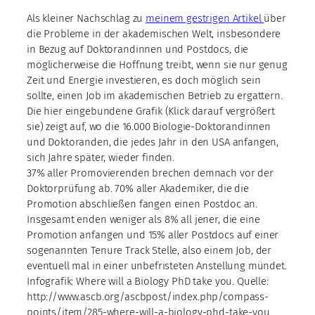
Als kleiner Nachschlag zu
meinem gestrigen Artikel
über
die Probleme in der akademischen Welt, insbesondere
in Bezug auf Doktorandinnen und Postdocs, die
möglicherweise die Hoffnung treibt, wenn sie nur genug
Zeit und Energie investieren, es doch möglich sein
sollte, einen Job im akademischen Betrieb zu ergattern.
Die hier eingebundene Grafik (Klick darauf vergrößert
sie) zeigt auf, wo die 16.000 Biologie-Doktorandinnen
und Doktoranden, die jedes Jahr in den USA anfangen,
sich Jahre später, wieder finden.
37% aller Promovierenden brechen demnach vor der
Doktorprüfung ab. 70% aller Akademiker, die die
Promotion abschließen fangen einen Postdoc an.
Insgesamt enden weniger als 8% all jener, die eine
Promotion anfangen und 15% aller Postdocs auf einer
sogenannten Tenure Track Stelle, also einem Job, der
eventuell mal in einer unbefristeten Anstellung mündet.
Infografik: Where will a Biology PhD take you. Quelle:
http://www.ascb.org/ascbpost/index.php/compass-
points/item/285-where-will-a-biology-phd-take-you