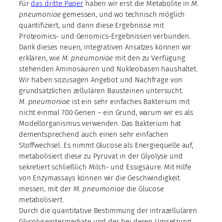
Für
das dritte Paper
haben wir erst die Metabolite in
M.
pneumoniae
gemessen, und wo technisch möglich
quantifiziert, und dann diese Ergebnisse mit
Proteomics- und Genomics-Ergebnissen verbunden.
Dank dieses neuen, integrativen Ansatzes können wir
erklären, wie
M. pneumoniae
mit den zu Verfügung
stehenden Aminosäuren und Nukleobasen haushaltet.
Wir haben sozusagen Angebot und Nachfrage von
grundsätzlichen zellulären Bausteinen untersucht.
M. pneumoniae
ist ein sehr einfaches Bakterium mit
nicht einmal 700 Genen – ein Grund, warum wir es als
Modellorganismus verwenden. Das Bakterium hat
dementsprechend auch einen sehr einfachen
Stoffwechsel. Es nimmt Glucose als Energiequelle auf,
metabolisiert diese zu Pyruvat in der Glyolyse und
sekretiert schließlich Milch- und Essigsäure. Mit Hilfe
von Enzymassays können wir die Geschwindigkeit
messen, mit der
M. pneumoniae
die Glucose
metabolisiert.
Durch die quantitative Bestimmung der intrazellulären
Glycolyseintermediate und der bei deren Umsetzung