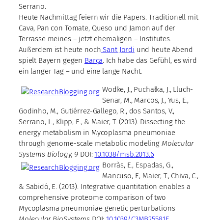
Serrano.
Heute Nachmittag feiern wir die Papers. Traditionell mit
Cava, Pan con Tomate, Queso und Jamon auf der
Terrasse meines – jetzt ehemaligen – Institutes.
Außerdem ist heute noch
Sant Jordi
und heute Abend
spielt Bayern gegen
Barça
. Ich habe das Gefühl, es wird
ein langer Tag – und eine lange Nacht.
Wodke, J., Puchałka, J., Lluch-
Senar, M., Marcos, J., Yus, E.,
Godinho, M., Gutiérrez-Gallego, R., dos Santos, V.,
Serrano, L., Klipp, E., & Maier, T. (2013). Dissecting the
energy metabolism in Mycoplasma pneumoniae
through genome-scale metabolic modeling
Molecular
Systems Biology, 9
DOI:
10.1038/msb.2013.6
Borràs, E., Espadas, G.,
Mancuso, F., Maier, T., Chiva, C.,
& Sabidó, E. (2013). Integrative quantitation enables a
comprehensive proteome comparison of two
Mycoplasma pneumoniae genetic perturbations
Molecular BioSystems
DOI:
10.1039/C3MB25581F