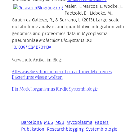
Maier, T., Marcos, J., Wodke, J.,
Paetzold, B., Liebeke, M.,
Gutiérrez-Gallego, R., & Serrano, L. (2013). Large-scale
metabolome analysis and quantitative integration with
genomics and proteomics data in Mycoplasma
pneumoniae
Molecular BioSystems
DOI:
10.1039/C3MB70113A
Verwandte Artikel im Blog:
Alles was Sie schon immer über das Innenleben eines
Bakteriums wissen wollten
Ein Modellorganismus für die Systembiologie
Barcelona
MBS
MSB
Mycoplasma
Papers
Publikation
Researchblogging
Systembiologie