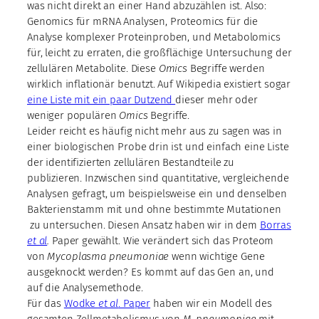
was nicht direkt an einer Hand abzuzählen ist. Also:
Genomics für mRNA Analysen, Proteomics für die
Analyse komplexer Proteinproben, und Metabolomics
für, leicht zu erraten, die großflächige Untersuchung der
zellulären Metabolite. Diese
Omics
Begriffe werden
wirklich inflationär benutzt. Auf Wikipedia existiert sogar
eine Liste mit ein paar Dutzend
dieser mehr oder
weniger populären
Omics
Begriffe.
Leider reicht es häufig nicht mehr aus zu sagen was in
einer biologischen Probe drin ist und einfach eine Liste
der identifizierten zellulären Bestandteile zu
publizieren. Inzwischen sind quantitative, vergleichende
Analysen gefragt, um beispielsweise ein und denselben
Bakterienstamm mit und ohne bestimmte Mutationen
zu untersuchen. Diesen Ansatz haben wir in dem
Borras
et al
.
Paper gewählt. Wie verändert sich das Proteom
von
Mycoplasma pneumoniae
wenn wichtige Gene
ausgeknockt werden? Es kommt auf das Gen an, und
auf die Analysemethode.
Für das
Wodke
et al
. Paper
haben wir ein Modell des
gesamten Zellmetabolismus von
M. pneumoniae
mit