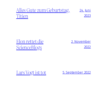
Alles Gute zum Geburtstag,
24. Juni
Titien
2023
Elon rettet die
2. November
ScienceBlogs
2022
Lars Vogt ist tot
5. September 2022