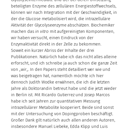
beteiligten Enzyme des zellulären Energiestoffwechsels,
können wir nach Integration mit der Geschwindigkeit, in
der die Glucose metabolisiert wird, die intrazelluläre
Aktivität der Glycolyseenzyme abschätzen. Biochemiker
machen das
in vitro
mit aufgereinigten Komponenten,
wir haben versucht, einen Eindruck von der
Enzymaktivität direkt in der Zelle zu bekommen.
Soweit ein kurzer Abriss der Inhalte der drei
Publikationen. Natürlich habe ich das nicht alles alleine
erforscht, und ich schreibe ja auch schon die ganze Zeit
von „
wir
„. In den Papers steht detailliert wer wie und
was beigetragen hat, namentlich möchte ich hier
dennoch Judith Wodke erwähnen, die ich die letzten
Jahre als Doktorandin betreut habe und die jetzt wieder
in Berlin ist. Mit Ricardo Gutierrez und Josep Marcos
habe ich seit Jahren zur quantitativen Messung
intrazellulärer Metabolite kooperiert. Beide sind sonst
mit der Untersuchung von Dopingproben beschäftigt.
Großer Dank gilt natürlich auch allen anderen Autoren,
insbesondere Manuel Liebeke, Edda Klipp und Luis