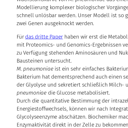
Modellierung komplexer biologischer Vorgäng
schnell unlösbar werden. Unser Modell ist so 
zwei Genen ausgeknockt werden.
Für
das dritte Paper
haben wir erst die Metabol
mit Proteomics- und Genomics-Ergebnissen ver
zu Verfügung stehenden Aminosäuren und Nukl
Bausteinen untersucht.
M. pneumoniae
ist ein sehr einfaches Bakteri
Bakterium hat dementsprechend auch einen sehr
der Glyolyse und sekretiert schließlich Milch-
pneumoniae
die Glucose metabolisiert.
Durch die quantitative Bestimmung der intraze
Energiestoffwechsels, können wir nach Integrati
Glycolyseenzyme abschätzen. Biochemiker ma
Enzymaktivität direkt in der Zelle zu bekommen