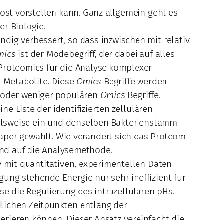
post vorstellen kann. Ganz allgemein geht es
er Biologie.
dig verbessert, so dass inzwischen mit relativ
mics
ist der Modebegriff, der dabei auf alles
 Proteomics für die Analyse komplexer
n Metabolite. Diese
Omics
Begriffe werden
 oder weniger populären
Omics
Begriffe.
ne Liste der identifizierten zellulären
pielsweise ein und denselben Bakterienstamm
aper gewählt. Wie verändert sich das Proteom
nd auf die Analysemethode.
e
mit quantitativen, experimentellen Daten
ung stehende Energie nur sehr ineffizient für
se die Regulierung des intrazellulären pHs.
lichen Zeitpunkten entlang der
rieren können. Dieser Ansatz vereinfacht die