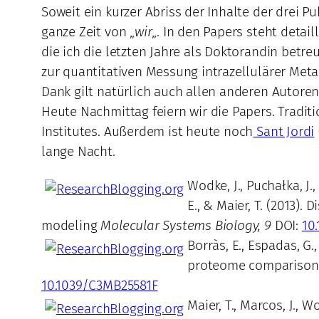
Soweit ein kurzer Abriss der Inhalte der drei Pu
ganze Zeit von „
wir
„. In den Papers steht deta
die ich die letzten Jahre als Doktorandin betreu
zur quantitativen Messung intrazellulärer Met
Dank gilt natürlich auch allen anderen Autore
Heute Nachmittag feiern wir die Papers. Tradit
Institutes. Außerdem ist heute noch
Sant Jordi
lange Nacht.
Wodke, J., Puchałka, J.,
E., & Maier, T. (2013
modeling
Molecular Systems Biology, 9
DOI:
10
Borràs, E., Espadas, G.
proteome comparison
10.1039/C3MB25581F
Maier, T., Marcos, J., 