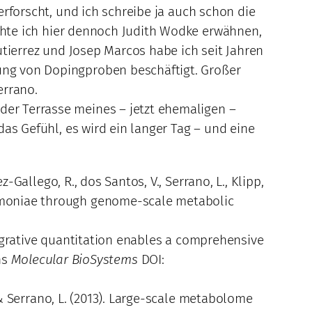
 erforscht, und ich schreibe ja auch schon die
öchte ich hier dennoch Judith Wodke erwähnen,
Gutierrez und Josep Marcos habe ich seit Jahren
hung von Dopingproben beschäftigt. Großer
errano.
der Terrasse meines – jetzt ehemaligen –
 das Gefühl, es wird ein langer Tag – und eine
ez-Gallego, R., dos Santos, V., Serrano, L., Klipp,
eumoniae through genome-scale metabolic
 Integrative quantitation enables a comprehensive
ns
Molecular BioSystems
DOI:
., & Serrano, L. (2013). Large-scale metabolome