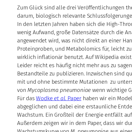
Zum Glück sind alle drei Veröffentlichungen th
darum, biologisch relevante Schlussfolgerung
In den letzten Jahren haben sich die High-Thr
wenig Aufwand, große Datensätze durch die 
angewendet wird, was nicht direkt an einer Ha
Proteinproben, und Metabolomics für, leicht zu
wirklich inflationär benutzt. Auf Wikipedia exis
Leider reicht es häufig nicht mehr aus zu sagen 
Bestandteile zu publizieren. Inzwischen sind 
mit und ohne bestimmte Mutationen zu unters
von
Mycoplasma pneumoniae
wenn wichtige G
Für das
Wodke
et al
. Paper
haben wir ein Mode
abgeglichen und dabei eine erstaunliche Entde
Wachstum. Ein Großteil der Energie entfällt au
Außerdem zeigen wir in dem Paper, dass wir du
Wachstumskurve von
M. pneumoniae
aus einem