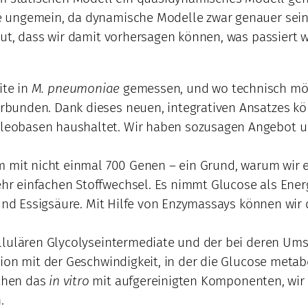
e ungemein, da dynamische Modelle zwar genauer sei
gut, dass wir damit vorhersagen können, was passier
ite in
M. pneumoniae
gemessen, und wo technisch mögl
bunden. Dank dieses neuen, integrativen Ansatzes kö
eobasen haushaltet. Wir haben sozusagen Angebot un
um mit nicht einmal 700 Genen – ein Grund, warum wir
 einfachen Stoffwechsel. Es nimmt Glucose als Energie
 und Essigsäure. Mit Hilfe von Enzymassays können wir
llulären Glycolyseintermediate und der bei deren Ums
on mit der Geschwindigkeit, in der die Glucose metaboli
chen das
in vitro
mit aufgereinigten Komponenten, wir 
.