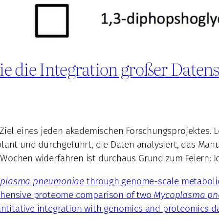
Wie die Integration großer Date
 Ziel eines jeden akademischen Forschungsprojektes. Le
plant und durchgeführt, die Daten analysiert, das Manu
rei Wochen widerfahren ist durchaus Grund zum Feiern: I
plasma pneumoniae
through genome-scale metaboli
rehensive proteome comparison of two
Mycoplasma pn
titative integration with genomics and proteomics d