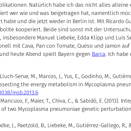
blikationen. Natürlich habe ich das nicht alles alleine
illiert wer wie und was beigetragen hat, namentlich m
t habe und die jetzt wieder in Berlin ist. Mit Ricardo 
abolite kooperiert. Beide sind sonst mit der Untersuc
n, insbesondere Manuel Liebeke, Edda Klipp und Luis S
ionell mit Cava, Pan con Tomate, Queso und Jamon auf 
und heute Abend spielt Bayern gegen
Barça
. Ich habe
 Lluch-Senar, M., Marcos, J., Yus, E., Godinho, M., Gutiérr
). Dissecting the energy metabolism in Mycoplasma pn
.1038/msb.2013.6
, Mancuso, F., Maier, T., Chiva, C., & Sabidó, E. (2013).
 of two Mycoplasma pneumoniae genetic perturbatio
Wodke, J., Paetzold, B., Liebeke, M., Gutiérrez-Gallego, R