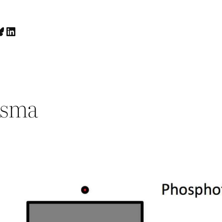
luesky
LinkedIn
asma