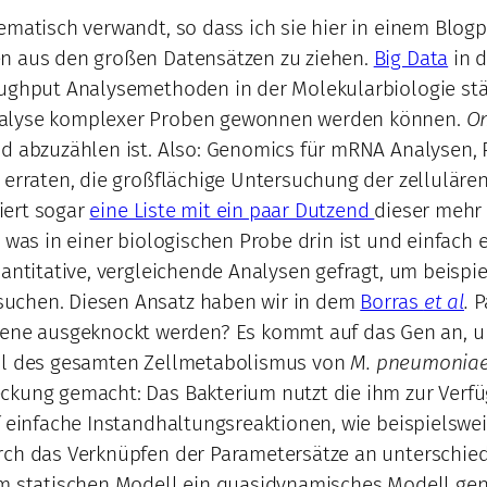
ematisch verwandt, so dass ich sie hier in einem Blog
en aus den großen Datensätzen zu ziehen.
Big Data
in d
oughput Analysemethoden in der Molekularbiologie stän
Analyse komplexer Proben gewonnen werden können.
O
nd abzuzählen ist. Also: Genomics für mRNA Analysen,
 erraten, die großflächige Untersuchung der zelluläre
tiert sogar
eine Liste mit ein paar Dutzend
dieser mehr
was in einer biologischen Probe drin ist und einfach ei
quantitative, vergleichende Analysen gefragt, um beis
uchen. Diesen Ansatz haben wir in dem
Borras
et al
.
P
ene ausgeknockt werden? Es kommt auf das Gen an, u
ll des gesamten Zellmetabolismus von
M. pneumonia
ckung gemacht: Das Bakterium nutzt die ihm zur Verfüg
f einfache Instandhaltungsreaktionen, wie beispielswei
rch das Verknüpfen der Parametersätze an unterschied
 statischen Modell ein quasidynamisches Modell gene