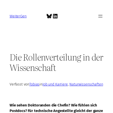
Zum
Inhalt
Bluesky
LinkedIn
springen
WeiterGen
Die Rollenverteilung in der
Wissenschaft
Verfasst von
Tobias
in
Job und Karriere
, 
Naturwissenschaften
Wie sehen Doktoranden die Chefin? Wie fühlen sich
Postdocs? Für technische Angestellte gleicht der ganze