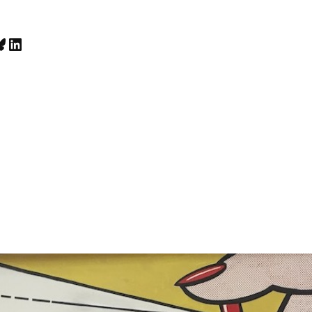
luesky
LinkedIn