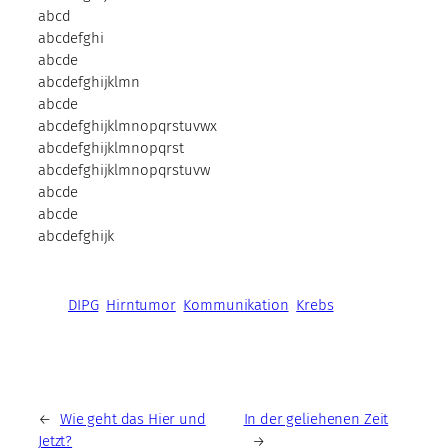
abcd
abcdefghi
abcde
abcdefghijklmn
abcde
abcdefghijklmnopqrstuvwx
abcdefghijklmnopqrst
abcdefghijklmnopqrstuvw
abcde
abcde
abcdefghijk
DIPG
Hirntumor
Kommunikation
Krebs
←
Wie geht das Hier und
In der geliehenen Zeit
Jetzt?
→