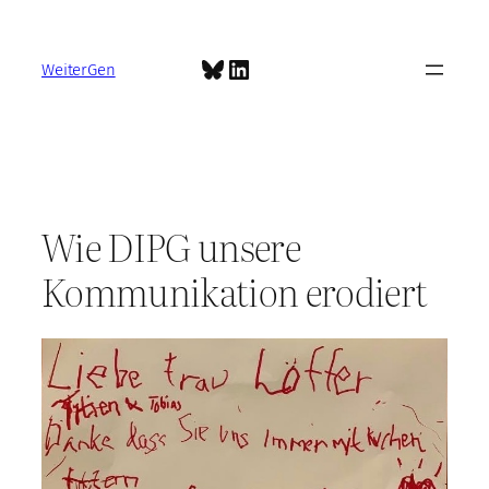
Zum
Inhalt
Bluesky
LinkedIn
springen
WeiterGen
Wie DIPG unsere
Kommunikation erodiert