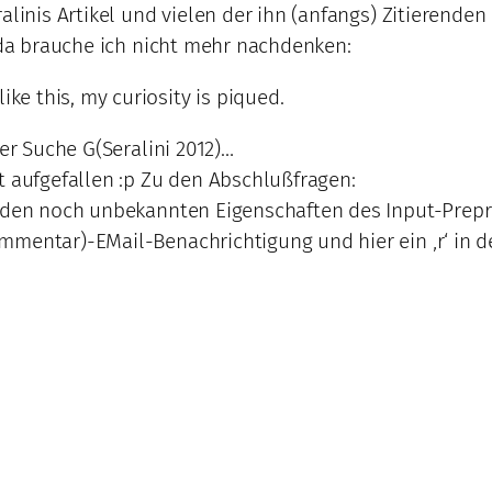
ralinis Artikel und vielen der ihn (anfangs) Zitieren
 da brauche ich nicht mehr nachdenken:
ike this, my curiosity is piqued.
der Suche G(Seralini 2012)…
t aufgefallen :p Zu den Abschlußfragen:
i den noch unbekannten Eigenschaften des Input-Prepr
mmentar)-EMail-Benachrichtigung und hier ein ‚r‘ in d