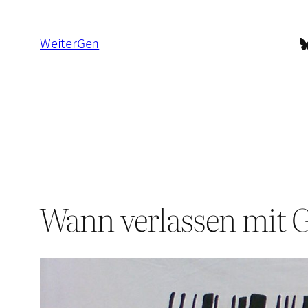
Zum
Inhalt
B
WeiterGen
springen
Wann verlassen mit G