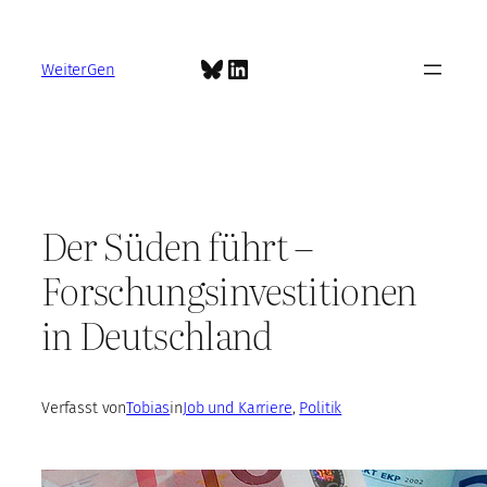
Zum
Inhalt
Bluesky
LinkedIn
springen
WeiterGen
Der Süden führt –
Forschungsinvestitionen
in Deutschland
Verfasst von
Tobias
in
Job und Karriere
, 
Politik