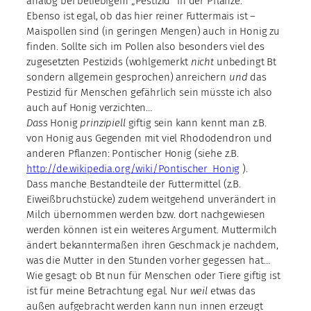
analog bei beliebigem „Pestizid“ in der Pflanze.
Ebenso ist egal, ob das hier reiner Futtermais ist –
Maispollen sind (in geringen Mengen) auch in Honig zu
finden. Sollte sich im Pollen also besonders viel des
zugesetzten Pestizids (wohlgemerkt
nicht
unbedingt Bt
sondern allgemein gesprochen) anreichern
und
das
Pestizid für Menschen gefährlich sein müsste ich also
auch auf Honig verzichten…
Dass
Honig
prinzipiell
giftig sein kann kennt man z.B.
von Honig aus Gegenden mit viel Rhododendron und
anderen Pflanzen: Pontischer Honig (siehe z.B.
http://de.wikipedia.org/wiki/Pontischer_Honig
).
Dass manche Bestandteile der Futtermittel (z.B.
Eiweißbruchstücke) zudem weitgehend unverändert in
Milch übernommen werden bzw. dort nachgewiesen
werden können ist ein weiteres Argument. Muttermilch
ändert bekanntermaßen ihren Geschmack je nachdem,
was die Mutter in den Stunden vorher gegessen hat…
Wie gesagt: ob Bt nun für Menschen oder Tiere giftig ist
ist für meine Betrachtung egal. Nur
weil
etwas das
außen aufgebracht werden kann nun innen erzeugt