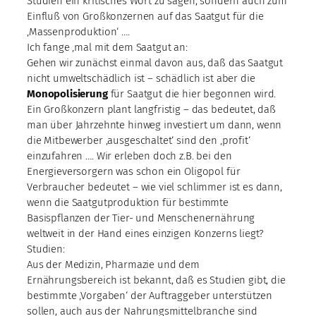
Studien ein kritisches Wort zu sagen, sondern auch zum
Einfluß von Großkonzernen auf das Saatgut für die
‚Massenproduktion‘ ….
Ich fange ‚mal mit dem Saatgut an:
Gehen wir zunächst einmal davon aus, daß das Saatgut
nicht umweltschädlich ist – schädlich ist aber die
Monopolisierung
für Saatgut die hier begonnen wird.
Ein Großkonzern plant langfristig – das bedeutet, daß
man über Jahrzehnte hinweg investiert um dann, wenn
die Mitbewerber ‚ausgeschaltet‘ sind den ‚profit‘
einzufahren …. Wir erleben doch z.B. bei den
Energieversorgern was schon ein Oligopol für
Verbraucher bedeutet – wie viel schlimmer ist es dann,
wenn die Saatgutproduktion für bestimmte
Basispflanzen der Tier- und Menschenernährung
weltweit in der Hand eines einzigen Konzerns liegt?
Studien:
Aus der Medizin, Pharmazie und dem
Ernährungsbereich ist bekannt, daß es Studien gibt, die
bestimmte ‚Vorgaben‘ der Auftraggeber unterstützen
sollen, auch aus der Nahrungsmittelbranche sind