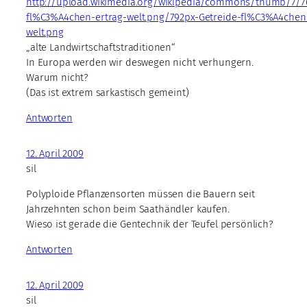
http://upload.wikimedia.org/wikipedia/commons/thumb/7/7
fl%C3%A4chen-ertrag-welt.png/792px-Getreide-fl%C3%A4chen
welt.png
„alte Landwirtschaftstraditionen“
In Europa werden wir deswegen nicht verhungern.
Warum nicht?
(Das ist extrem sarkastisch gemeint)
Antworten
12. April 2009
sil
Polyploide Pflanzensorten müssen die Bauern seit
Jahrzehnten schon beim Saathändler kaufen.
Wieso ist gerade die Gentechnik der Teufel persönlich?
Antworten
12. April 2009
sil