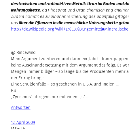
des toxischen und radioaktiven Metalls Uran im Boden und da
Nahrungskette
, da Phosphat und Uran chemisch eng aneina
Zudem kommt es zu einer Anreicherung des ebenfalls giftige
das
über die Pflanzen in die menschliche Nahrungskette gelang
http://de.wikipedia.org/wiki/D%C3%BCngemittel#Mineralischer
-.-
@ Rincewind
Mein Argument zu zitieren und dann ein ‚label‘ dranzupappen is
keine Auseinandersetzung mit dem Argument das folgt. Es w
Mengen immer billiger – so lange bis die Produzenten mehr
der Ertrag bringt:
Eine Schuldenfalle – so geschehen in U.S.A. und Indien ….
PS
„Zynismus“ übrigens nur mit einem „s“ ….
Antworten
12. April 2009
MSmith