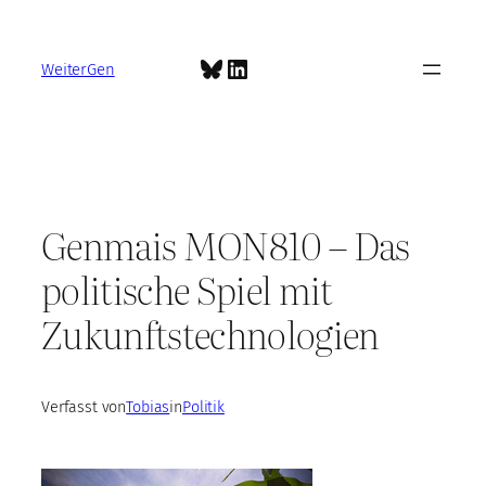
Zum
Inhalt
Bluesky
LinkedIn
springen
WeiterGen
Genmais MON810 – Das
politische Spiel mit
Zukunftstechnologien
Verfasst von
Tobias
in
Politik