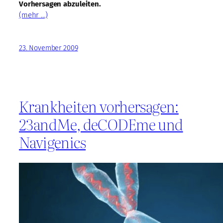
Vorhersagen abzuleiten.
(mehr …)
23. November 2009
Krankheiten vorhersagen:
23andMe, deCODEme und
Navigenics