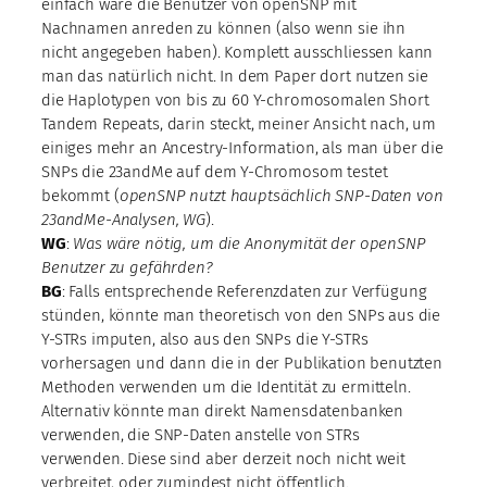
einfach wäre die Benutzer von openSNP mit
Nachnamen anreden zu können (also wenn sie ihn
nicht angegeben haben). Komplett ausschliessen kann
man das natürlich nicht. In dem Paper dort nutzen sie
die Haplotypen von bis zu 60 Y-chromosomalen Short
Tandem Repeats, darin steckt, meiner Ansicht nach, um
einiges mehr an Ancestry-Information, als man über die
SNPs die 23andMe auf dem Y-Chromosom testet
bekommt (
openSNP nutzt hauptsächlich SNP-Daten von
23andMe-Analysen, WG
).
WG
:
Was wäre nötig, um die Anonymität der openSNP
Benutzer zu gefährden?
BG
: Falls entsprechende Referenzdaten zur Verfügung
stünden, könnte man theoretisch von den SNPs aus die
Y-STRs imputen, also aus den SNPs die Y-STRs
vorhersagen und dann die in der Publikation benutzten
Methoden verwenden um die Identität zu ermitteln.
Alternativ könnte man direkt Namensdatenbanken
verwenden, die SNP-Daten anstelle von STRs
verwenden. Diese sind aber derzeit noch nicht weit
verbreitet, oder zumindest nicht öffentlich.