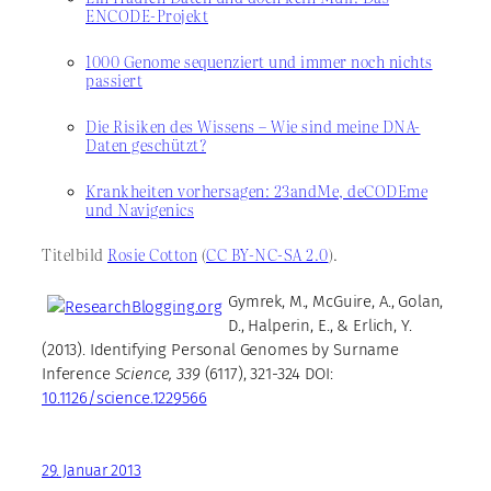
ENCODE-Projekt
1000 Genome sequenziert und immer noch nichts
passiert
Die Risiken des Wissens – Wie sind meine DNA-
Daten geschützt?
Krankheiten vorhersagen: 23andMe, deCODEme
und Navigenics
Titelbild
Rosie Cotton
(
CC BY-NC-SA 2.0
).
Gymrek, M., McGuire, A., Golan,
D., Halperin, E., & Erlich, Y.
(2013). Identifying Personal Genomes by Surname
Inference
Science, 339
(6117), 321-324 DOI:
10.1126/science.1229566
29. Januar 2013