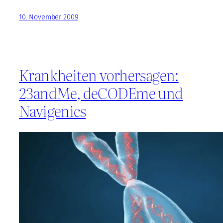
10. November 2009
Krankheiten vorhersagen:
23andMe, deCODEme und
Navigenics