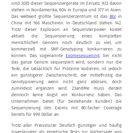
sind 2035 dieser Sequenziergeräte im Einsatz. 922 davon
stehen in Nordamerika, 604 in Europa und 377 in Asien.
Das weltweit größte Sequenzierzentrum ist das
BGI
in
China mit 166 Maschinen. In Deutschland stehen 142.
Trotz dieser Explosion an Sequenzierpower kostet
aktuell die Sequenzierung eines kompletten
menschlichen Genoms noch deutlich zu viel, um
kommerziell mit SNP-Genotyping konkurrieren zu
können. Das sogenannte
Exomesequening
, bei nicht
das ganze Genom sequenziert wird, sondern nur die
Teile, die tatsächlich für Proteine kodieren, ist jedoch
ein günstigerer Zwischenschritt, der mittelfristig die
Genotypisierung wenn nicht ganz ablösen, doch
zumindest ergänzen wird. 23andMe muss derzeit
dennoch keine Angst vor Konkurrenz haben. Das
Unternehmen bietet (für bestehende Kunden) die
Sequenzierung des Exoms mit 80-facher Coverage
bereits für 999 Dollar an.
Trotz aller Preisstürze: Deutlich günstiger und häufig
zuverlässiger als genetische Tests zur Vorhersage von