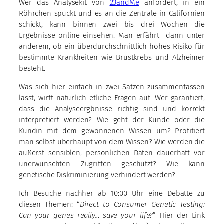
Wer das Analysekit von
23andMe
anfordert, in ein
Röhrchen spuckt und es an die Zentrale in Californien
schickt, kann binnen zwei bis drei Wochen die
Ergebnisse online einsehen. Man erfährt dann unter
anderem, ob ein überdurchschnittlich hohes Risiko für
bestimmte Krankheiten wie Brustkrebs und Alzheimer
besteht.
Was sich hier einfach in zwei Sätzen zusammenfassen
lässt, wirft natürlich etliche Fragen auf: Wer garantiert,
dass die Analyseergbnisse richtig sind und korrekt
interpretiert werden? Wie geht der Kunde oder die
Kundin mit dem gewonnenen Wissen um? Profitiert
man selbst überhaupt von dem Wissen? Wie werden die
äußerst sensiblen, persönlichen Daten dauerhaft vor
unerwünschten Zugriffen geschützt? Wie kann
genetische Diskriminierung verhindert werden?
Ich Besuche nachher ab 10:00 Uhr eine Debatte zu
diesen Themen: “
Direct to Consumer Genetic Testing:
Can your genes really… save your life?
” Hier der Link