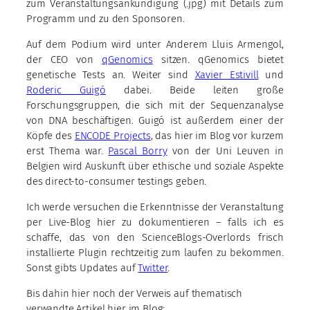
zum Veranstaltungsankündigung (.jpg) mit Details zum
Programm und zu den Sponsoren.
Auf dem Podium wird unter Anderem Lluis Armengol,
der CEO von
qGenomics
sitzen. qGenomics bietet
genetische Tests an. Weiter sind
Xavier Estivill
und
Roderic Guigó
dabei. Beide leiten große
Forschungsgruppen, die sich mit der Sequenzanalyse
von DNA beschäftigen. Guigó ist außerdem einer der
Köpfe des
ENCODE Projects
, das hier im Blog vor kurzem
erst Thema war.
Pascal Borry
von der Uni Leuven in
Belgien wird Auskunft über ethische und soziale Aspekte
des direct-to-consumer testings geben.
Ich werde versuchen die Erkenntnisse der Veranstaltung
per Live-Blog hier zu dokumentieren – falls ich es
schaffe, das von den ScienceBlogs-Overlords frisch
installierte Plugin rechtzeitig zum laufen zu bekommen.
Sonst gibts Updates auf
Twitter
.
Bis dahin hier noch der Verweis auf thematisch
verwandte Artikel hier im Blog: