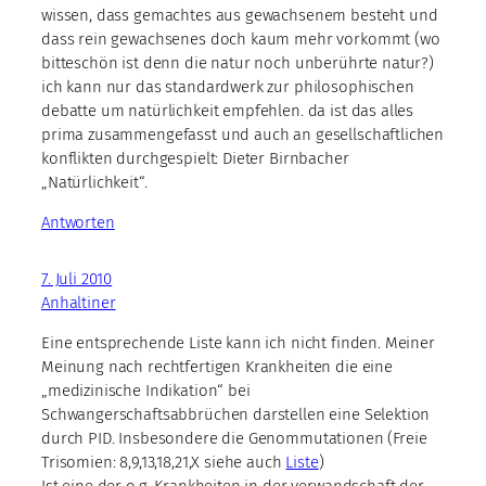
wissen, dass gemachtes aus gewachsenem besteht und
dass rein gewachsenes doch kaum mehr vorkommt (wo
bitteschön ist denn die natur noch unberührte natur?)
ich kann nur das standardwerk zur philosophischen
debatte um natürlichkeit empfehlen. da ist das alles
prima zusammengefasst und auch an gesellschaftlichen
konflikten durchgespielt: Dieter Birnbacher
„Natürlichkeit“.
Antworten
7. Juli 2010
Anhaltiner
Eine entsprechende Liste kann ich nicht finden. Meiner
Meinung nach rechtfertigen Krankheiten die eine
„medizinische Indikation“ bei
Schwangerschaftsabbrüchen darstellen eine Selektion
durch PID. Insbesondere die Genommutationen (Freie
Trisomien: 8,9,13,18,21,X siehe auch
Liste
)
Ist eine der o.g. Krankheiten in der verwandschaft der