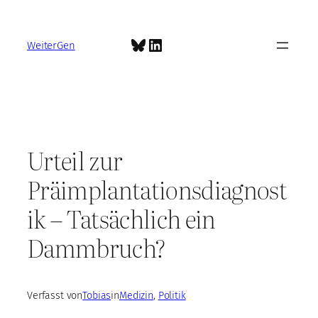
Zum
Inhalt
Bluesky
LinkedIn
springen
WeiterGen
Urteil zur
Präimplantationsdiagnost
ik – Tatsächlich ein
Dammbruch?
Verfasst von
Tobias
in
Medizin
, 
Politik