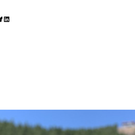
luesky
LinkedIn