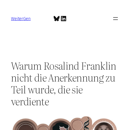
Zum
Inhalt
Bluesky
LinkedIn
springen
WeiterGen
Warum Rosalind Franklin
nicht die Anerkennung zu
Teil wurde, die sie
verdiente