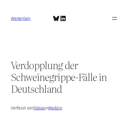
Zum
Inhalt
Bluesky
LinkedIn
springen
WeiterGen
Verdopplung der
Schweinegrippe-Fälle in
Deutschland
Verfasst von
Tobias
in
Medizin