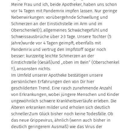
Meine Frau und ich, beide Apotheker, haben uns schon
vor 14 Tagen mit Pandemrix impfen lassen. Nur geringe
Nebenwirkungen: vorübergehnde Schwellung und
Schmerzen an der Einstichstelle im Arm und im
Oberschenkel(!), allgemeines Schwächegefühl und
Schweissausbrüche über 2-3 Tage. Unsere Tochter (5
Jahre)wurde vor 4 Tagen geimpft, ebenfalls mit
Pandemrix und vertrug den Impfstoff sogar noch
besser: kurzzeitig leichte Schmerzen an der
Einstichstelle (Gesäß)und „oben im Bein“ (Oberschenkel
!!), ansonsten nichts.
Im Umfeld unserer Apotheke bestätigen unsere
persönlichen Erfahrungen den von Dir hier
geschilderten Trend. Eine rasch zunehmende Anzahl
von Erkrankungen, wobei jüngere Menschen und Kinder
ungewöhnlich schwere Krankheitsverläufe erleben. Die
Älteren erkranken milder und erholen sich deutlich
schneller.Zum Glück bisher noch keine Todesfälle. Ob
das neue Grippevirus, ähnlich (wenn auch bisher in
deutlich geringerem Ausmaß) wie das Virus der