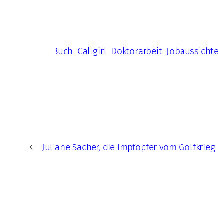
Buch
Callgirl
Doktorarbeit
Jobaussicht
←
Juliane Sacher, die Impfopfer vom Golfkrie