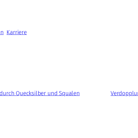
en
Karriere
g durch Quecksilber und Squalen
Verdopplun