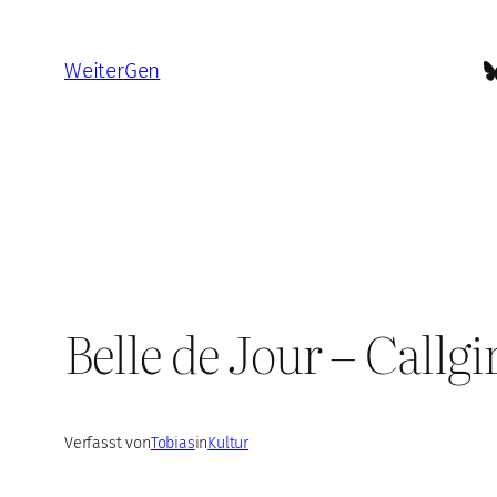
Zum
Inhalt
B
WeiterGen
springen
Belle de Jour – Callg
Verfasst von
Tobias
in
Kultur