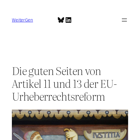
Zum
Inhalt
Bluesky
LinkedIn
springen
WeiterGen
Die guten Seiten von
Artikel 11 und 13 der EU-
Urheberrechtsreform