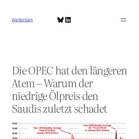
Zum
Inhalt
Bluesky
LinkedIn
springen
WeiterGen
Die OPEC hat den längeren
Atem – Warum der
niedrige Ölpreis den
Saudis zuletzt schadet