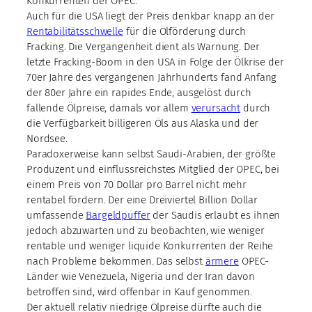
Konkurrenten der OPEC.
Auch für die USA liegt der Preis denkbar knapp an der
Rentabilitätsschwelle
für die Ölförderung durch
Fracking. Die Vergangenheit dient als Warnung. Der
letzte Fracking-Boom in den USA in Folge der Ölkrise der
70er Jahre des vergangenen Jahrhunderts fand Anfang
der 80er Jahre ein rapides Ende, ausgelöst durch
fallende Ölpreise, damals vor allem
verursacht
durch
die Verfügbarkeit billigeren Öls aus Alaska und der
Nordsee.
Paradoxerweise kann selbst Saudi-Arabien, der größte
Produzent und einflussreichstes Mitglied der OPEC, bei
einem Preis von 70 Dollar pro Barrel nicht mehr
rentabel fördern. Der eine Dreiviertel Billion Dollar
umfassende
Bargeldpuffer
der Saudis erlaubt es ihnen
jedoch abzuwarten und zu beobachten, wie weniger
rentable und weniger liquide Konkurrenten der Reihe
nach Probleme bekommen. Das selbst
ärmere
OPEC-
Länder wie Venezuela, Nigeria und der Iran davon
betroffen sind, wird offenbar in Kauf genommen.
Der aktuell relativ niedrige Ölpreise dürfte auch die