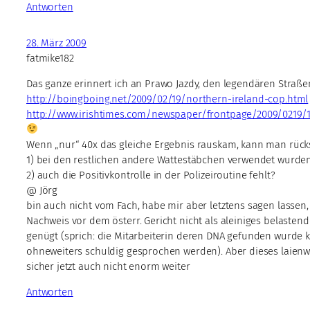
Antworten
28. März 2009
fatmike182
Das ganze erinnert ich an Prawo Jazdy, den legendären Straß
http://boingboing.net/2009/02/19/northern-ireland-cop.html
http://www.irishtimes.com/newspaper/frontpage/2009/0219/1
Wenn „nur“ 40x das gleiche Ergebnis rauskam, kann man rück
1) bei den restlichen andere Wattestäbchen verwendet wurden
2) auch die Positivkontrolle in der Polizeiroutine fehlt?
@ Jörg
bin auch nicht vom Fach, habe mir aber letztens sagen lassen
Nachweis vor dem österr. Gericht nicht als aleiniges belasten
genügt (sprich: die Mitarbeiterin deren DNA gefunden wurde 
ohneweiters schuldig gesprochen werden). Aber dieses laienwis
sicher jetzt auch nicht enorm weiter
Antworten