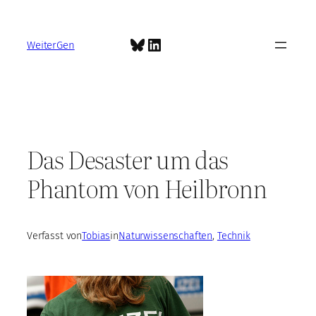
Zum
Inhalt
Bluesky
LinkedIn
springen
WeiterGen
Das Desaster um das
Phantom von Heilbronn
Verfasst von
Tobias
in
Naturwissenschaften
, 
Technik