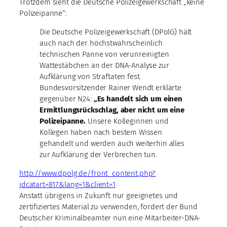
Trotzdem sieht die Deutsche Polizeigewerkschaft „keine
Polizeipanne“:
Die Deutsche Polizeigewerkschaft (DPolG) hält
auch nach der höchstwahrscheinlich
technischen Panne von verunreinigten
Wattestäbchen an der DNA-Analyse zur
Aufklärung von Straftaten fest.
Bundesvorsitzender Rainer Wendt erklärte
gegenüber N24:
„Es handelt sich um einen
Ermittlungsrückschlag, aber nicht um eine
Polizeipanne.
Unsere Kolleginnen und
Kollegen haben nach bestem Wissen
gehandelt und werden auch weiterhin alles
zur Aufklärung der Verbrechen tun.
http://www.dpolg.de/front_content.php?
idcatart=817&lang=1&client=1
Anstatt übrigens in Zukunft nur geeignetes und
zertifiziertes Material zu verwenden, fordert der Bund
Deutscher Kriminalbeamter nun eine Mitarbeiter-DNA-