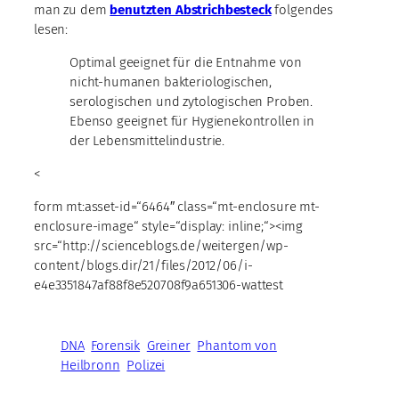
man zu dem
benutzten Abstrichbesteck
folgendes
lesen:
Optimal geeignet für die Entnahme von
nicht-humanen bakteriologischen,
serologischen und zytologischen Proben.
Ebenso geeignet für Hygienekontrollen in
der Lebensmittelindustrie.
<
form mt:asset-id=“6464″ class=“mt-enclosure mt-
enclosure-image“ style=“display: inline;“><img
src=“http://scienceblogs.de/weitergen/wp-
content/blogs.dir/21/files/2012/06/i-
e4e3351847af88f8e520708f9a651306-wattest
DNA
Forensik
Greiner
Phantom von
Heilbronn
Polizei