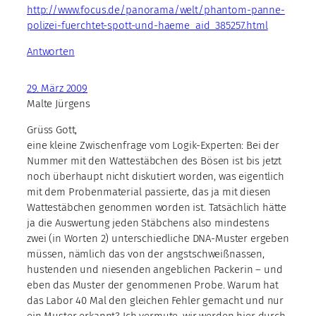
http://www.focus.de/panorama/welt/phantom-panne-
polizei-fuerchtet-spott-und-haeme_aid_385257.html
Antworten
29. März 2009
Malte Jürgens
Grüss Gott,
eine kleine Zwischenfrage vom Logik-Experten: Bei der
Nummer mit den Wattestäbchen des Bösen ist bis jetzt
noch überhaupt nicht diskutiert worden, was eigentlich
mit dem Probenmaterial passierte, das ja mit diesen
Wattestäbchen genommen worden ist. Tatsächlich hätte
ja die Auswertung jeden Stäbchens also mindestens
zwei (in Worten 2) unterschiedliche DNA-Muster ergeben
müssen, nämlich das von der angstschweißnassen,
hustenden und niesenden angeblichen Packerin – und
eben das Muster der genommenen Probe. Warum hat
das Labor 40 Mal den gleichen Fehler gemacht und nur
ein Muster erkannt? Ich vermute, wir werden hier durch