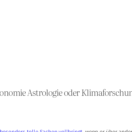
nomie Astrologie oder Klimaforschu
besonders tolle Sachen vollbringt
, wenn er über ande