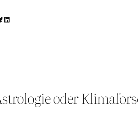
luesky
LinkedIn
strologie oder Klimafor