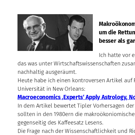
Makroökonomen
um die Rettun
besser als ga
Ich hatte vor 
das was unter Wirtschaftswissenschaften zusam
nachhaltig ausgeräumt.
Heute habe ich einen kontroversen Artikel auf 
Universität in New Orleans:
Macroeconomics ‚Experts‘ Apply Astrology, N
In dem Artikel bewertet Tipler Vorhersagen de
sollten in den 1980ern die makroökoniomischen
gegenseitig des Kaffeesatz Lesens.
Die Frage nach der Wissenschaftlichkeit und R