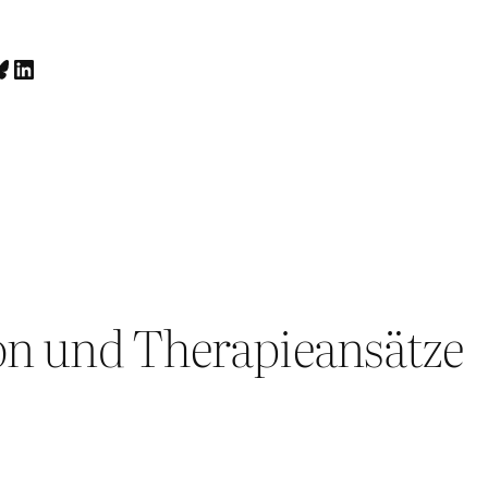
luesky
LinkedIn
on und Therapieansätze