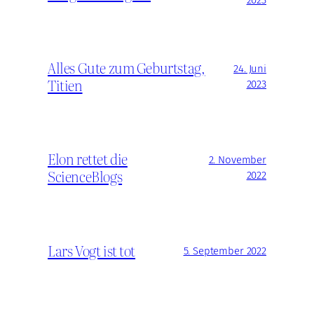
Alles Gute zum Geburtstag,
24. Juni
Titien
2023
Elon rettet die
2. November
ScienceBlogs
2022
Lars Vogt ist tot
5. September 2022