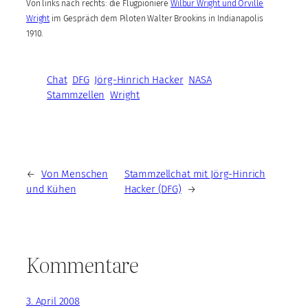
Von links nach rechts: die Flugpioniere
Wilbur Wright und Orville
Wright
im Gespräch dem Piloten Walter Brookins in Indianapolis
1910.
Chat
DFG
Jörg-Hinrich Hacker
NASA
Stammzellen
Wright
←
Von Menschen
Stammzellchat mit Jörg-Hinrich
und Kühen
Hacker (DFG)
→
Kommentare
3. April 2008