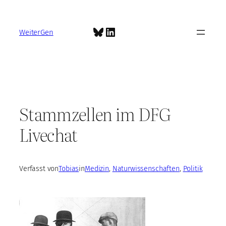
Zum
Inhalt
Bluesky
LinkedIn
springen
WeiterGen
Stammzellen im DFG
Livechat
Verfasst von
Tobias
in
Medizin
, 
Naturwissenschaften
, 
Politik