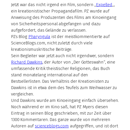
Jetzt war das nicht irgend ein Film, sondern „
Expelled
„,
ein kreationistischer Propagandafilm. PZ wurde auf
Anweisung des Produzenten des Films am Kinoeingang
von Sicherheitspersonal abgefangen und dazu
aufgefordert, das Gelände zu verlassen.
PZs Blog
Pharyngula
ist der meistkommentierte auf
ScienceBlogs.com, nicht zuletzt durch viele
kreationismuskritische Beiträge.
Sein Begleiter war jetzt auch nicht irgendwer, sondern
Richard Dawkins
, der Autor von „Der Gotteswahn“, eine
umfassende Kritik theistischer Religionen, das Buch
stand monatelang international auf den
Bestsellerlisten. Das Verhältnis der Kreationisten zu
Dawkins ist in etwa dem des Teufels zum Weihwasser zu
vergleichen.
Und Dawkins wurde am Kinoeingang einfach übersehen.
Noch während er im Kino saß, hat PZ Myers diesen
Eintrag in seinen Blog geschrieben, mit zur Zeit über
1300 Kommentaren. Das ganze wurde von mehreren
Autoren auf
scienceblogs.com
aufgegriffen, und ist dort