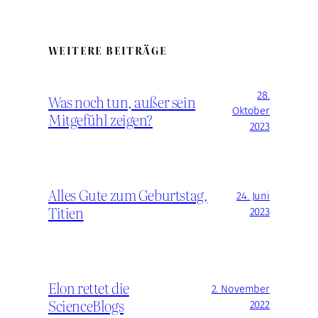
WEITERE BEITRÄGE
28.
Was noch tun, außer sein
Oktober
Mitgefühl zeigen?
2023
Alles Gute zum Geburtstag,
24. Juni
Titien
2023
Elon rettet die
2. November
ScienceBlogs
2022