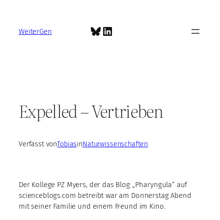
Zum
Inhalt
Bluesky
LinkedIn
springen
WeiterGen
Expelled – Vertrieben
Verfasst von
Tobias
in
Naturwissenschaften
Der Kollege PZ Myers, der das Blog „Pharyngula“ auf
scienceblogs.com betreibt war am Donnerstag Abend
mit seiner Familie und einem Freund im Kino.