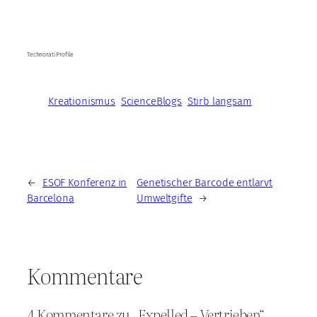
Technorati Profile
Kreationismus
ScienceBlogs
Stirb langsam
←
ESOF Konferenz in
Genetischer Barcode entlarvt
Barcelona
Umweltgifte
→
Kommentare
4 Kommentare zu „Expelled – Vertrieben“