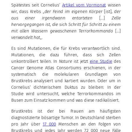
Spätestes seit Cornelius‘
Artikel vom Vormonat
wissen
wir, dass Krebs „
der Feind im eigenen Körper
[ist]
, der
aus einer irgendwann entarteten
[…]
Zelle
hervorgegangen ist, die sich Schritt für Schritt zu einem
mit allen Wassern gewaschenen Terrorkommando
[…]
verwandelt hat
„.
Es sind Mutationen, die für Krebs verantwortlich sind.
Mutationen, die dazu führen, dass sich Zellen
unkontrolliert teilen. In
Nature
ist jetzt
eine Studie
des
Cancer Genome Atlas Consortiums erschienen, in der
systematisch die molekularen Grundlagen von
Brustkrebs analysiert und kartiert wurden. Oder um in
Cornelius‘ dichterischem Duktus zu bleiben: In der
Studie wird untersucht, welche Terrorkommandos im
Busen zum Einsatz kommen und was diese radikalisiert.
Brustkrebs ist der bei Frauen am häufigsten
diagnostizierte bösartige Tumor. In Deutschland sterben
pro Jahr über
17 000
Menschen an den Folgen von
Brustkrebs und jedes Jahr werden 72 000 neue Fälle