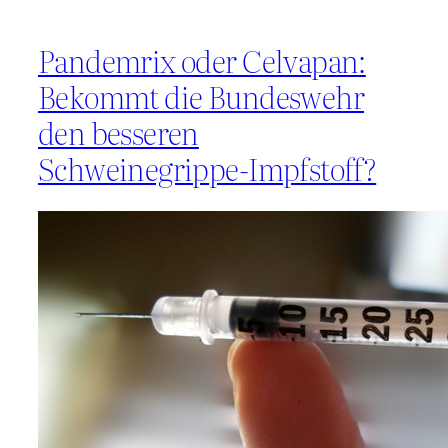
Pandemrix oder Celvapan:
Bekommt die Bundeswehr
den besseren
Schweinegrippe-Impfstoff?