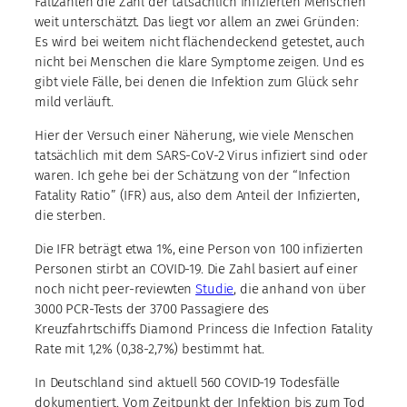
Fallzahlen die Zahl der tatsächlich infizierten Menschen
weit unterschätzt. Das liegt vor allem an zwei Gründen:
Es wird bei weitem nicht flächendeckend getestet, auch
nicht bei Menschen die klare Symptome zeigen. Und es
gibt viele Fälle, bei denen die Infektion zum Glück sehr
mild verläuft.
Hier der Versuch einer Näherung, wie viele Menschen
tatsächlich mit dem SARS-CoV-2 Virus infiziert sind oder
waren. Ich gehe bei der Schätzung von der “Infection
Fatality Ratio” (IFR) aus, also dem Anteil der Infizierten,
die sterben.
Die IFR beträgt etwa 1%, eine Person von 100 infizierten
Personen stirbt an COVID-19. Die Zahl basiert auf einer
noch nicht peer-reviewten
Studie
, die anhand von über
3000 PCR-Tests der 3700 Passagiere des
Kreuzfahrtschiffs Diamond Princess die Infection Fatality
Rate mit 1,2% (0,38-2,7%) bestimmt hat.
In Deutschland sind aktuell 560 COVID-19 Todesfälle
dokumentiert. Vom Zeitpunkt der Infektion bis zum Tod