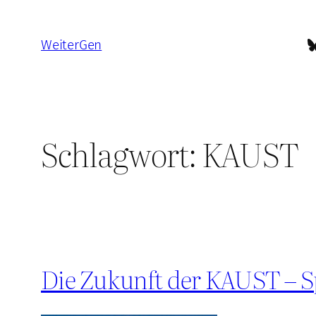
Zum
Inhalt
B
WeiterGen
springen
Schlagwort:
KAUST
Die Zukunft der KAUST – Spi