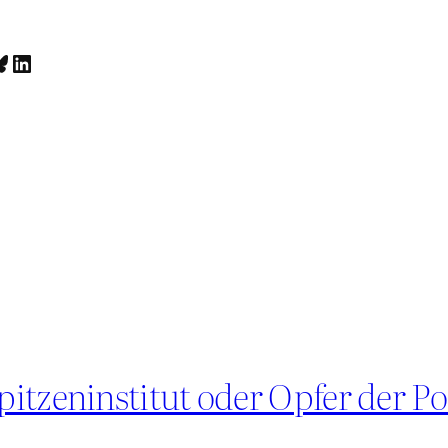
luesky
LinkedIn
tzeninstitut oder Opfer der Pol