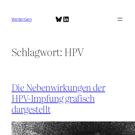
Zum
Inhalt
Bluesky
LinkedIn
springen
WeiterGen
Schlagwort:
HPV
Die Nebenwirkungen der
HPV-Impfung grafisch
dargestellt