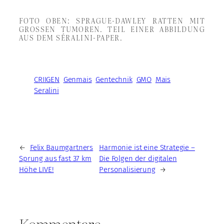
FOTO OBEN: SPRAGUE-DAWLEY RATTEN MIT
GROSSEN TUMOREN. TEIL EINER ABBILDUNG A
US DEM SÉRALINI-PAPER.
CRIIGEN
Genmais
Gentechnik
GMO
Mais
Seralini
←
Felix Baumgartners
Harmonie ist eine Strategie –
Sprung aus fast 37 km
Die Folgen der digitalen
Höhe LIVE!
Personalisierung
→