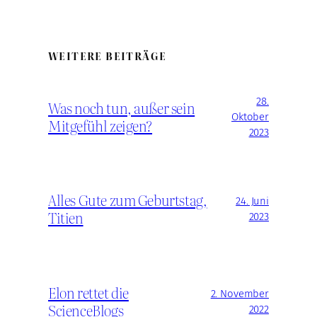
WEITERE BEITRÄGE
28.
Was noch tun, außer sein
Oktober
Mitgefühl zeigen?
2023
Alles Gute zum Geburtstag,
24. Juni
Titien
2023
Elon rettet die
2. November
ScienceBlogs
2022