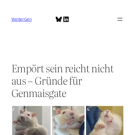
Zum
Inhalt
Bluesky
LinkedIn
springen
WeiterGen
Empört sein reicht nicht
aus – Gründe für
Genmaisgate