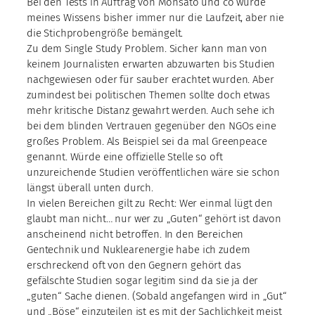
Bei den Tests in Auftrag von Monsato und co wurde
meines Wissens bisher immer nur die Laufzeit, aber nie
die Stichprobengröße bemängelt.
Zu dem Single Study Problem. Sicher kann man von
keinem Journalisten erwarten abzuwarten bis Studien
nachgewiesen oder für sauber erachtet wurden. Aber
zumindest bei politischen Themen sollte doch etwas
mehr kritische Distanz gewahrt werden. Auch sehe ich
bei dem blinden Vertrauen gegenüber den NGOs eine
großes Problem. Als Beispiel sei da mal Greenpeace
genannt. Würde eine offizielle Stelle so oft
unzureichende Studien veröffentlichen wäre sie schon
längst überall unten durch.
In vielen Bereichen gilt zu Recht: Wer einmal lügt den
glaubt man nicht… nur wer zu „Guten“ gehört ist davon
anscheinend nicht betroffen. In den Bereichen
Gentechnik und Nuklearenergie habe ich zudem
erschreckend oft von den Gegnern gehört das
gefälschte Studien sogar legitim sind da sie ja der
„guten“ Sache dienen. (Sobald angefangen wird in „Gut“
und „Böse“ einzuteilen ist es mit der Sachlichkeit meist