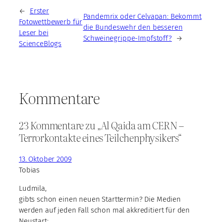
←
Erster
Pandemrix oder Celvapan: Bekommt
Fotowettbewerb für
die Bundeswehr den besseren
Leser bei
Schweinegrippe-Impfstoff?
→
ScienceBlogs
Kommentare
23 Kommentare zu „Al Qaida am CERN –
Terrorkontakte eines Teilchenphysikers“
13. Oktober 2009
Tobias
Ludmila,
gibts schon einen neuen Starttermin? Die Medien
werden auf jeden Fall schon mal akkreditiert für den
Neustart: