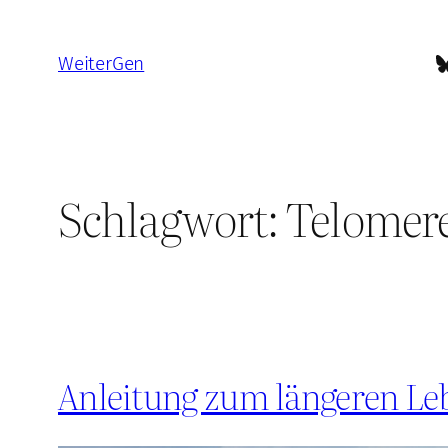
Zum
Inhalt
B
WeiterGen
springen
Schlagwort:
Telomer
Anleitung zum längeren Le