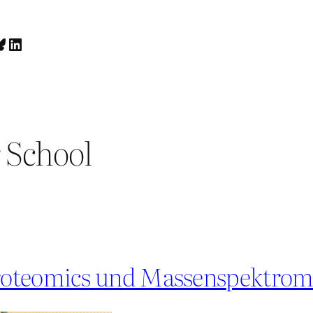
luesky
LinkedIn
School
roteomics und Massenspektrom