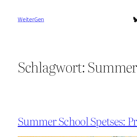
Zum
Inhalt
B
WeiterGen
springen
Schlagwort:
Summer 
Summer School Spetses: P