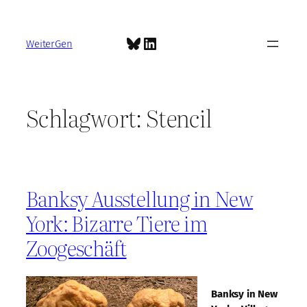
Zum
Inhalt
Bluesky
LinkedIn
springen
WeiterGen
Schlagwort:
Stencil
Banksy Ausstellung in New
York: Bizarre Tiere im
Zoogeschäft
Banksy in New