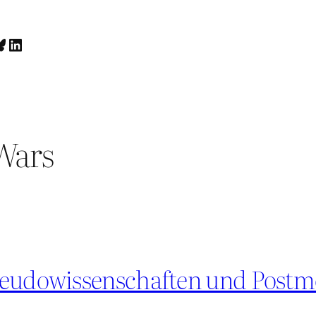
luesky
LinkedIn
Wars
seudowissenschaften und Postm