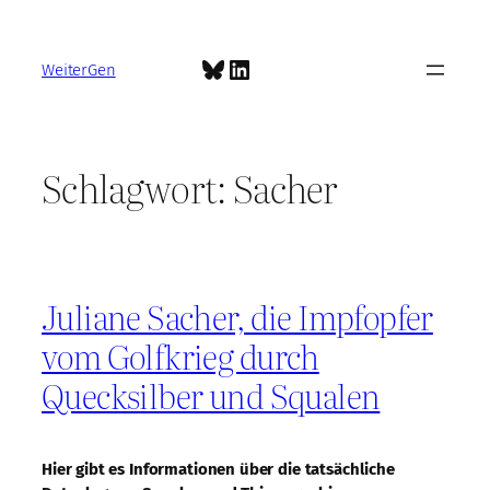
Zum
Inhalt
Bluesky
LinkedIn
springen
WeiterGen
Schlagwort:
Sacher
Juliane Sacher, die Impfopfer
vom Golfkrieg durch
Quecksilber und Squalen
Hier gibt es Informationen über die tatsächliche