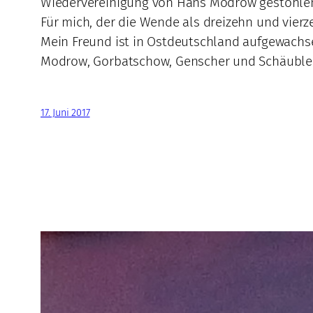
Wiedervereinigung von Hans Modrow gestohle
Für mich, der die Wende als dreizehn und vierze
Mein Freund ist in Ostdeutschland aufgewachse
Modrow, Gorbatschow, Genscher und Schäuble e
17. Juni 2017