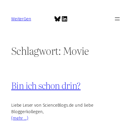
Zum
Inhalt
Bluesky
LinkedIn
springen
WeiterGen
Schlagwort:
Movie
Bin ich schon drin?
Liebe Leser von ScienceBlogs.de und liebe
Bloggerkollegen,
(mehr …)