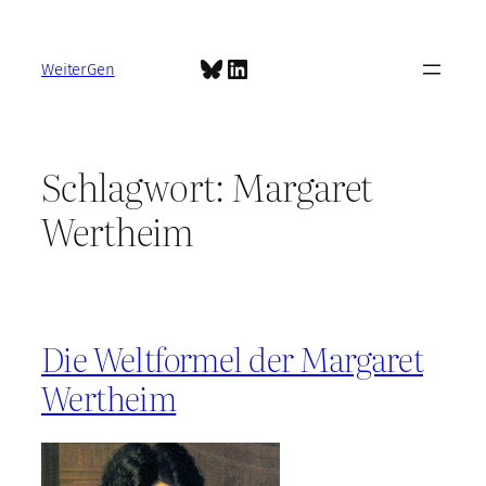
Zum
Inhalt
Bluesky
LinkedIn
springen
WeiterGen
Schlagwort:
Margaret
Wertheim
Die Weltformel der Margaret
Wertheim