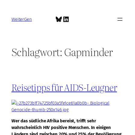
Zum
Inhalt
Bluesky
LinkedIn
springen
WeiterGen
Schlagwort:
Gapminder
Reisetipps für AIDS-Leugner
Wer das südliche Afrika bereist, trifft sehr
wahrscheinlich HIV positive Menschen. In einigen
Ländern sind zwischen 20% und 25% der Bevölkerung