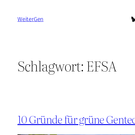
Zum
Inhalt
B
WeiterGen
springen
Schlagwort:
EFSA
10 Gründe für grüne Gente