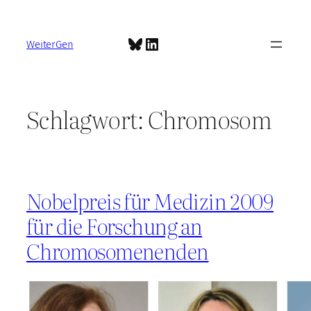
Zum
Inhalt
Bluesky
LinkedIn
springen
WeiterGen
Schlagwort:
Chromosom
Nobelpreis für Medizin 2009
für die Forschung an
Chromosomenenden