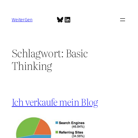
Zum
Inhalt
Bluesky
LinkedIn
springen
WeiterGen
Schlagwort:
Basic
Thinking
Ich verkaufe mein Blog