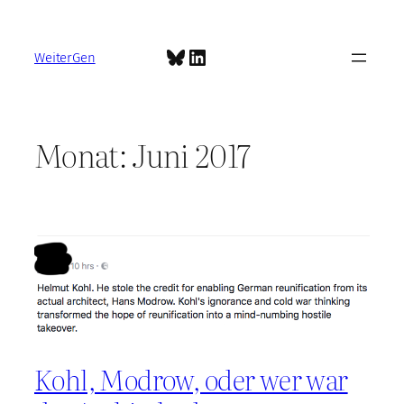
Zum
Inhalt
Bluesky
LinkedIn
springen
WeiterGen
Monat:
Juni 2017
Kohl, Modrow, oder wer war