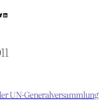
luesky
LinkedIn
11
 der UN-Generalversammlung