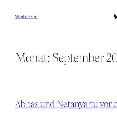
Zum
Inhalt
B
WeiterGen
springen
Monat:
September 20
Abbas und Netanyahu vor